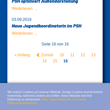
PSH optimiert Außendarstellung
PSH
Weiterlesen …
optimiert
03.09.2019
Außendarstellung
Neue Jugendkoordinatorin im PSH
Neue
Weiterlesen …
Jugendkoordinatorin
Seite 16 von 16
im
PSH
« Anfang
Zurück
10
11
12
13
14
15
16
Wir nutzen Cookies auf unserer Website. Einige Cookies sind technisch
notwendig, während andere uns helfen, diese Website und ihre
Erfahrung zu verbessern.
Mehr dazu finden Sie in unserer
Datenschutzerklärung
.