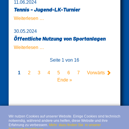
11.06.2024
Jugend-
Tennis - Jugend-LK-Turnier
LK-
Turnier
Tennis
Weiterlesen …
-
30.05.2024
Jugend-
Öffentliche Nutzung von Sportanlagen
LK-
Turnier
Öffentliche
Weiterlesen …
Nutzung
Seite 1 von 16
von
Sportanlagen
1
2
3
4
5
6
7
Vorwärts
Ende »
Wir nutzen Cookies auf unserer Website. Einige Cookies sind technisch
notwendig, während andere uns helfen, diese Website und ihre
Erfahrung zu verbessern.
Mehr dazu finden Sie in unserer