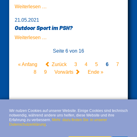
Zweck
Auszeichnung
Weiterlesen …
Inklusion
21.05.2021
Outdoor Sport im PSH?
Outdoor
Weiterlesen …
Sport
Seite 6 von 16
im
PSH?
« Anfang
Zurück
3
4
5
6
7
8
9
Vorwärts
Ende »
Wir nutzen Cookies auf unserer Website. Einige Cookies sind technisch
notwendig, während andere uns helfen, diese Website und ihre
Erfahrung zu verbessern.
Mehr dazu finden Sie in unserer
Datenschutzerklärung
.