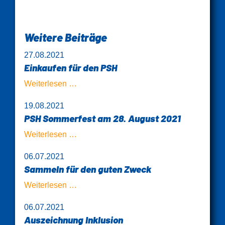
Weitere Beiträge
27.08.2021
Einkaufen für den PSH
Einkaufen
Weiterlesen …
für
19.08.2021
den
PSH Sommerfest am 28. August 2021
PSH
PSH
Weiterlesen …
Sommerfest
06.07.2021
am
Sammeln für den guten Zweck
28.
August
Sammeln
Weiterlesen …
2021
für
06.07.2021
den
Auszeichnung Inklusion
guten