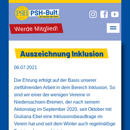
Werde Mitglied!
Auszeichnung Inklusion
06.07.2021
Die Ehrung erfolgt auf der Basis unserer
zielführenden Arbeit in dem Bereich Inklusion. So
sind wir einer der wenigen Vereine in
Niedersachsen-Bremen, der nach seinem
Aktionstag im September 2020, seit Oktober mit
Giuliana Ebel eine Inklusionsbeauftrage im
Verein hat und seit dem Winter auch regelmäßige