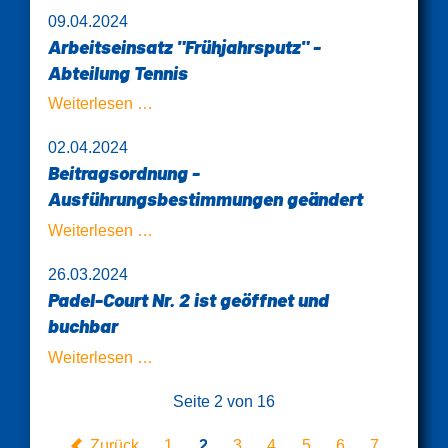
Marathon
09.04.2024
2024
Arbeitseinsatz "Frühjahrsputz" -
Abteilung Tennis
Arbeitseinsatz
Weiterlesen …
"Frühjahrsputz"
02.04.2024
-
Beitragsordnung -
Abteilung
Ausführungsbestimmungen geändert
Tennis
Beitragsordnung
Weiterlesen …
-
26.03.2024
Ausführungsbestimmungen
Padel-Court Nr. 2 ist geöffnet und
geändert
buchbar
Padel-
Weiterlesen …
Court
Seite 2 von 16
Nr.
2
Zurück
1
2
3
4
5
6
7