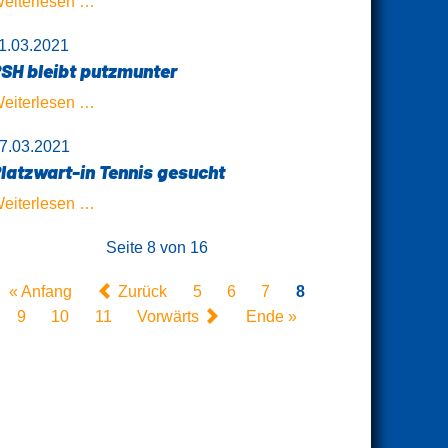
PSH
eiterlesen …
gewinnt
1.03.2021
nächsten
SH bleibt putzmunter
Partner
PSH
eiterlesen …
bleibt
7.03.2021
putzmunter
latzwart-in Tennis gesucht
Platzwart-
eiterlesen …
in
Seite 8 von 16
Tennis
gesucht
« Anfang
Zurück
5
6
7
8
9
10
11
Vorwärts
Ende »