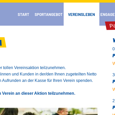
START
SPORTANGEBOT
VEREINSLEBEN
ENGAGE
Pa
H
0
P
W
r tollen Vereinsaktion teilzunehmen.
nnen und Kunden in der/den Ihnen zugeteilten Netto
3
ch Aufrunden an der Kasse für Ihren Verein spenden.
P
W
m Verein an dieser Aktion teilzunehmen.
2
P