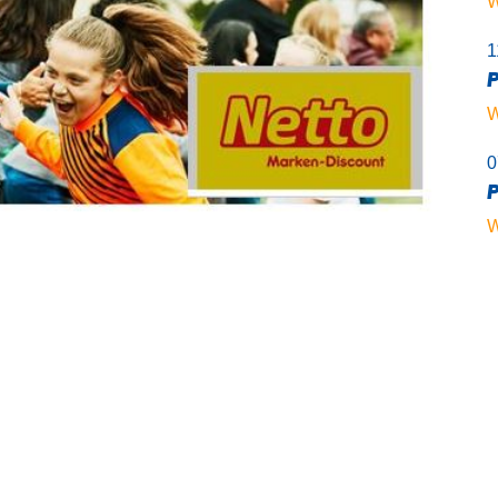
W
1
P
W
0
P
W