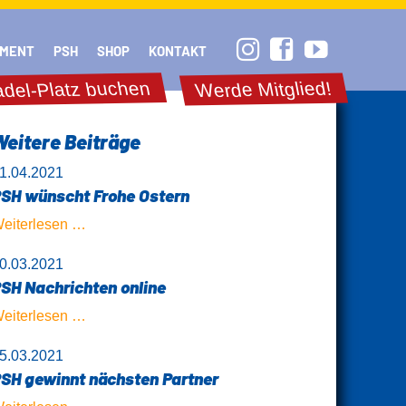
Navigation
überspringen
MENT
PSH
SHOP
KONTAKT
del-Platz buchen
Werde Mitglied!
Weitere Beiträge
1.04.2021
SH wünscht Frohe Ostern
PSH
eiterlesen …
wünscht
0.03.2021
Frohe
SH Nachrichten online
Ostern
PSH
eiterlesen …
Nachrichten
5.03.2021
online
SH gewinnt nächsten Partner