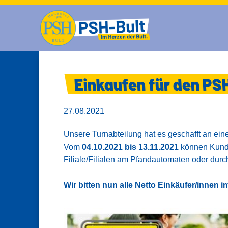
Einkaufen für den PS
27.08.2021
Unsere Turnabteilung hat es geschafft an eine
Vom
04.10.2021 bis 13.11.2021
können Kundi
Filiale/Filialen am Pfandautomaten oder dur
Wir bitten nun alle Netto Einkäufer/innen i