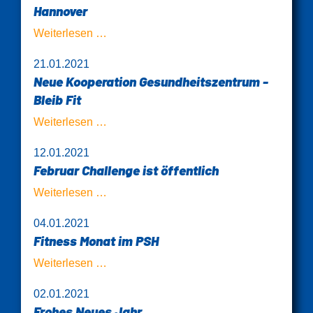
Hannover
Neue
Weiterlesen …
Kooperation
21.01.2021
Athletikzentrum
Neue Kooperation Gesundheitszentrum -
Hannover
Bleib Fit
Neue
Weiterlesen …
Kooperation
12.01.2021
Gesundheitszentrum
Februar Challenge ist öffentlich
-
Bleib
Februar
Weiterlesen …
Fit
Challenge
04.01.2021
ist
Fitness Monat im PSH
öffentlich
Fitness
Weiterlesen …
Monat
02.01.2021
im
Frohes Neues Jahr