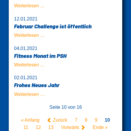
Neue
Weiterlesen …
Kooperation
12.01.2021
Gesundheitszentrum
Februar Challenge ist öffentlich
-
Bleib
Februar
Weiterlesen …
Fit
Challenge
04.01.2021
ist
Fitness Monat im PSH
öffentlich
Fitness
Weiterlesen …
Monat
02.01.2021
im
Frohes Neues Jahr
PSH
Frohes
Weiterlesen …
Neues
Seite 10 von 16
Jahr
« Anfang
Zurück
7
8
9
10
11
12
13
Vorwärts
Ende »