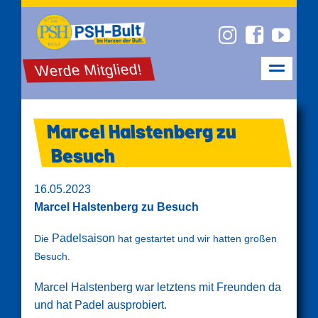
Werde Mitglied!
Marcel Halstenberg zu
Besuch
16.05.2023
Marcel Halstenberg zu Besuch
Padelsaison
Die
hat gestartet und wir hatten großen
Besuch.
Marcel Halstenberg war letztens mit Freunden da
und hat Padel ausprobiert.