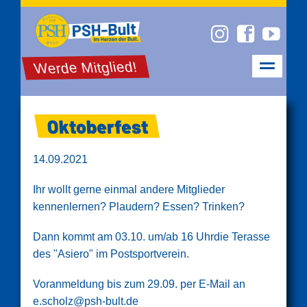
Werde Mitglied!
Oktoberfest
14.09.2021
Ihr wollt gerne einmal andere Mitglieder
kennenlernen? Plaudern? Essen? Trinken?
Dann kommt am 03.10. um/ab 16 Uhrdie Terasse
des "Asiero" im Postsportverein.
Voranmeldung bis zum 29.09. per E-Mail an
e.scholz@psh-bult.de