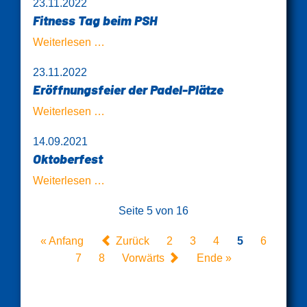
23.11.2022
Gaststätte
Fitness Tag beim PSH
Fitness
Weiterlesen …
Tag
23.11.2022
beim
Eröffnungsfeier der Padel-Plätze
PSH
Eröffnungsfeier
Weiterlesen …
der
14.09.2021
Padel-
Oktoberfest
Plätze
Oktoberfest
Weiterlesen …
Seite 5 von 16
« Anfang
Zurück
2
3
4
5
6
7
8
Vorwärts
Ende »