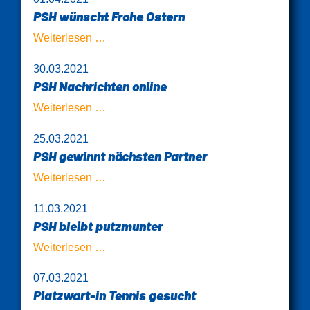
PSH wünscht Frohe Ostern
PSH
Weiterlesen …
wünscht
30.03.2021
Frohe
PSH Nachrichten online
Ostern
PSH
Weiterlesen …
Nachrichten
25.03.2021
online
PSH gewinnt nächsten Partner
PSH
Weiterlesen …
gewinnt
11.03.2021
nächsten
PSH bleibt putzmunter
Partner
PSH
Weiterlesen …
bleibt
07.03.2021
putzmunter
Platzwart-in Tennis gesucht