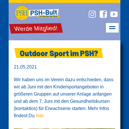
Werde Mitglied!
Outdoor Sport im PSH?
21.05.2021
Wir haben uns im Verein dazu entschieden, dass
wir ab Juni mit den Kindersportangeboten in
größeren Gruppen auf unserer Anlage anfangen
und ab dem 7. Juni mit den Gesundheitskursen
(kontaktlos) für Erwachsene starten. Mehr Infos
findest Du
hier.