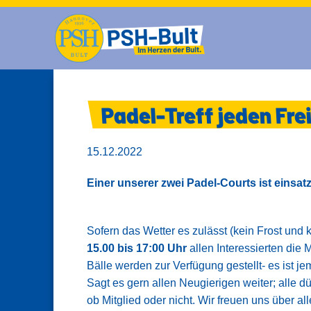
Padel-Treff jeden Fre
15.12.2022
Einer unserer zwei Padel-Courts ist einsatz
Sofern das Wetter es zulässt (kein Frost und 
15.00 bis 17:00 Uhr
allen Interessierten die 
Bälle werden zur Verfügung gestellt- es ist je
Sagt es gern allen Neugierigen weiter; alle
ob Mitglied oder nicht. Wir freuen uns über al