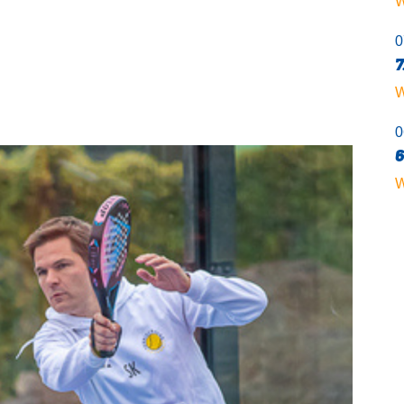
W
0
7
W
0
6
W