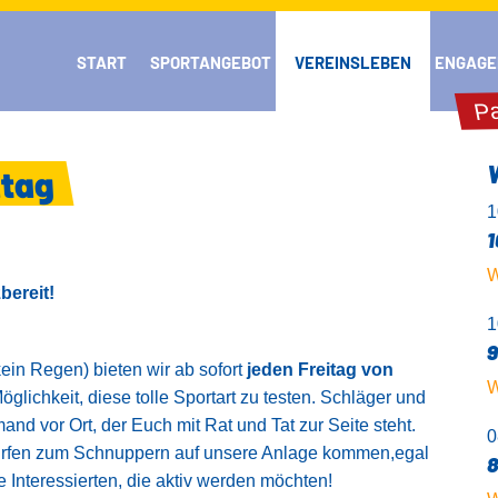
START
SPORTANGEBOT
VEREINSLEBEN
ENGAGE
Pa
itag
1
1
W
bereit!
1
9
kein Regen) bieten wir ab sofort
jeden Freitag von
W
Möglichkeit, diese tolle Sportart zu testen. Schläger und
mand vor Ort, der Euch mit Rat und Tat zur Seite steht.
0
 dürfen zum Schnuppern auf unsere Anlage kommen,egal
8
le Interessierten, die aktiv werden möchten!