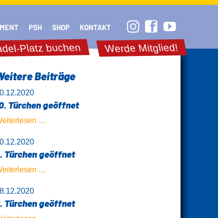
Navigation
überspringen
MENT
PSH
SHOP
KONTAKT
del-Platz buchen
Werde Mitglied!
Weitere Beiträge
0.12.2020
0. Türchen geöffnet
10.
eiterlesen …
Türchen
0.12.2020
geöffnet
. Türchen geöffnet
9.
eiterlesen …
Türchen
8.12.2020
geöffnet
. Türchen geöffnet