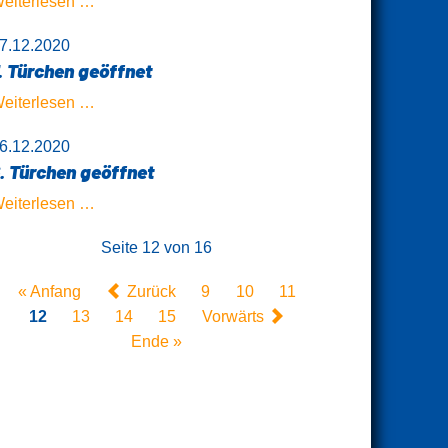
8.
eiterlesen …
Türchen
7.12.2020
geöffnet
. Türchen geöffnet
7.
eiterlesen …
Türchen
6.12.2020
geöffnet
. Türchen geöffnet
6.
eiterlesen …
Türchen
Seite 12 von 16
geöffnet
« Anfang
Zurück
9
10
11
12
13
14
15
Vorwärts
Ende »