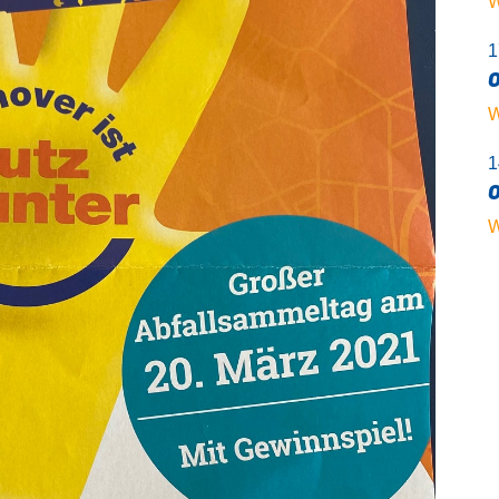
W
1
O
W
1
O
W