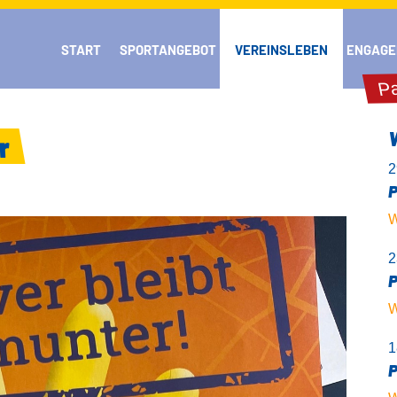
START
SPORTANGEBOT
VEREINSLEBEN
ENGAGE
Pa
r
2
P
W
2
P
W
1
P