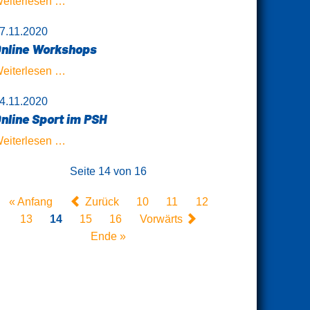
PSH
eiterlesen …
für
VereinsApp
7.11.2020
Kinder
nline Workshops
Online
eiterlesen …
Workshops
4.11.2020
nline Sport im PSH
Online
eiterlesen …
Sport
Seite 14 von 16
im
PSH
« Anfang
Zurück
10
11
12
13
14
15
16
Vorwärts
Ende »