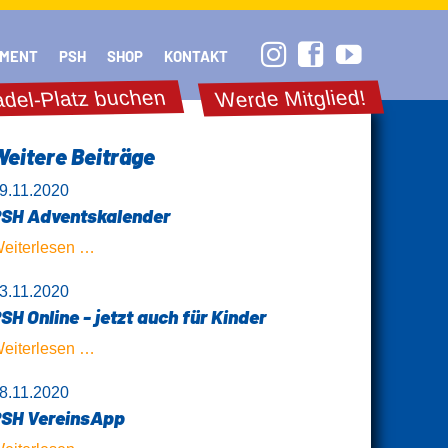
Navigation
überspringen
MENT
PSH
SHOP
KONTAKT
del-Platz buchen
Werde Mitglied!
Weitere Beiträge
9.11.2020
SH Adventskalender
PSH
eiterlesen …
Adventskalender
3.11.2020
SH Online - jetzt auch für Kinder
PSH
eiterlesen …
Online
8.11.2020
-
SH VereinsApp
jetzt
auch