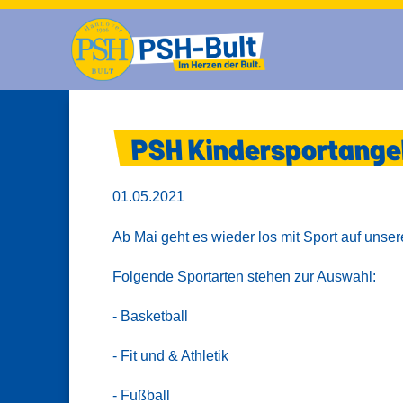
PSH Kindersportange
01.05.2021
Ab Mai geht es wieder los mit Sport auf unser
Folgende Sportarten stehen zur Auswahl:
- Basketball
- Fit und & Athletik
- Fußball