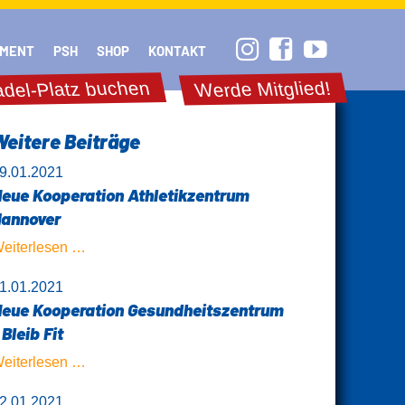
Navigation
überspringen
MENT
PSH
SHOP
KONTAKT
del-Platz buchen
Werde Mitglied!
Weitere Beiträge
9.01.2021
eue Kooperation Athletikzentrum
annover
Neue
eiterlesen …
Kooperation
1.01.2021
Athletikzentrum
eue Kooperation Gesundheitszentrum
Hannover
 Bleib Fit
Neue
eiterlesen …
Kooperation
2.01.2021