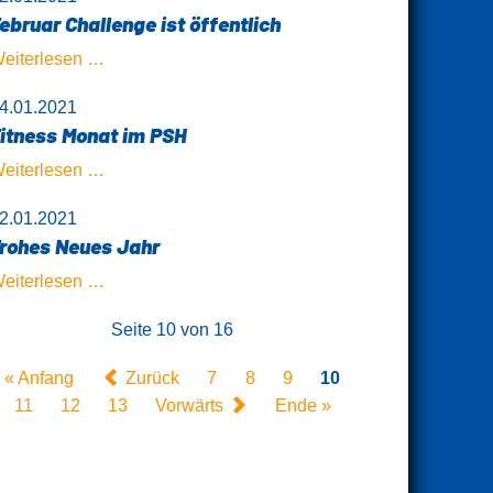
Gesundheitszentrum
ebruar Challenge ist öffentlich
-
Bleib
Februar
eiterlesen …
Fit
Challenge
4.01.2021
ist
itness Monat im PSH
öffentlich
Fitness
eiterlesen …
Monat
2.01.2021
im
rohes Neues Jahr
PSH
Frohes
eiterlesen …
Neues
Seite 10 von 16
Jahr
« Anfang
Zurück
7
8
9
10
11
12
13
Vorwärts
Ende »