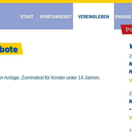
START
SPORTANGEBOT
VEREINSLEBEN
ENGAGE
Pa
bote
2
N
H
er Anlage. Zumindest für Kinder unter 14 Jahren.
W
2
N
-
W
1