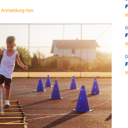
F
.
Anmeldung hier.
W
0
F
W
0
F
W