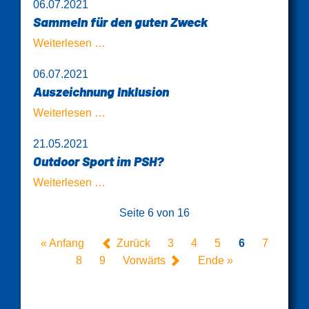
06.07.2021
am
Sammeln für den guten Zweck
28.
August
Sammeln
Weiterlesen …
2021
für
06.07.2021
den
Auszeichnung Inklusion
guten
Zweck
Auszeichnung
Weiterlesen …
Inklusion
21.05.2021
Outdoor Sport im PSH?
Outdoor
Weiterlesen …
Sport
Seite 6 von 16
im
PSH?
« Anfang
Zurück
3
4
5
6
7
8
9
Vorwärts
Ende »