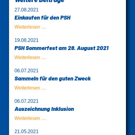
27.08.2021
Einkaufen für den PSH
Einkaufen
Weiterlesen …
für
19.08.2021
den
PSH Sommerfest am 28. August 2021
PSH
PSH
Weiterlesen …
Sommerfest
06.07.2021
am
Sammeln für den guten Zweck
28.
August
Sammeln
Weiterlesen …
2021
für
06.07.2021
den
Auszeichnung Inklusion
guten
Zweck
Auszeichnung
Weiterlesen …
Inklusion
21.05.2021