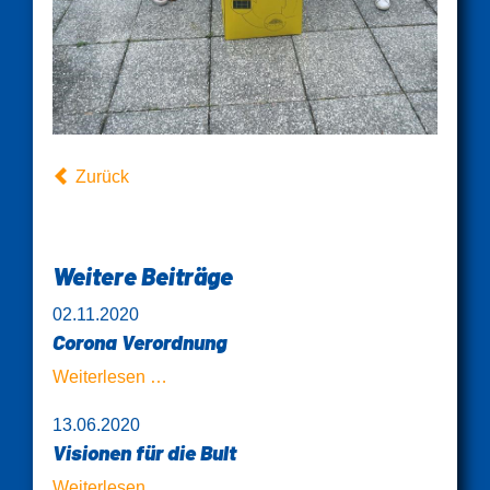
Zurück
Weitere Beiträge
02.11.2020
Corona Verordnung
Corona
Weiterlesen …
Verordnung
13.06.2020
Visionen für die Bult
Visionen
Weiterlesen …