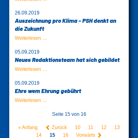
für
26.09.2019
die
Auszeichnung pro Klima - PSH denkt an
Bult
die Zukunft
Auszeichnung
Weiterlesen …
pro
05.09.2019
Klima
Neues Redaktionsteam hat sich gebildet
-
PSH
Neues
Weiterlesen …
denkt
Redaktionsteam
05.09.2019
an
hat
Ehre wem Ehrung gebührt
die
sich
Zukunft
gebildet
Ehre
Weiterlesen …
wem
Seite 15 von 16
Ehrung
gebührt
« Anfang
Zurück
10
11
12
13
14
15
16
Vorwärts