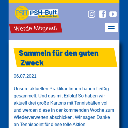
Werde Mitglied!
Sammeln für den guten
Zweck
06.07.2021
Unsere aktuellen Praktikantinnen haben fleißig
gesammelt. Und das mit Erfolg! So haben wir
aktuell drei große Kartons mit Tennisbällen voll
und werden diese in der kommenden Woche zum
Wiederverwerten abschicken. Wir sagen Danke
an Tennispoint für diese tolle Aktion.