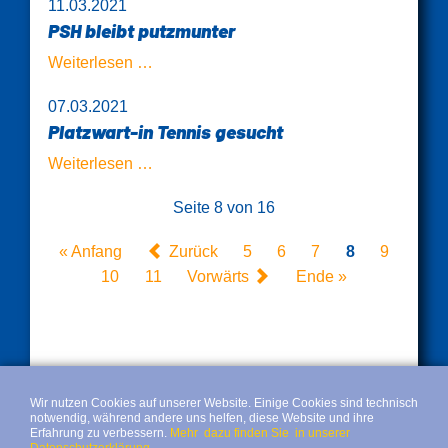
11.03.2021
nächsten
PSH bleibt putzmunter
Partner
PSH
Weiterlesen …
bleibt
07.03.2021
putzmunter
Platzwart-in Tennis gesucht
Platzwart-
Weiterlesen …
in
Seite 8 von 16
Tennis
gesucht
« Anfang
Zurück
5
6
7
8
9
10
11
Vorwärts
Ende »
Wir nutzen Cookies auf unserer Website. Einige Cookies sind technisch
notwendig, während andere uns helfen, diese Website und ihre
Erfahrung zu verbessern.
Mehr dazu finden Sie in unserer