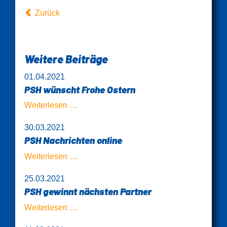
Zurück
Weitere Beiträge
01.04.2021
PSH wünscht Frohe Ostern
PSH
Weiterlesen …
wünscht
30.03.2021
Frohe
PSH Nachrichten online
Ostern
PSH
Weiterlesen …
Nachrichten
25.03.2021
online
PSH gewinnt nächsten Partner
PSH
Weiterlesen …
gewinnt