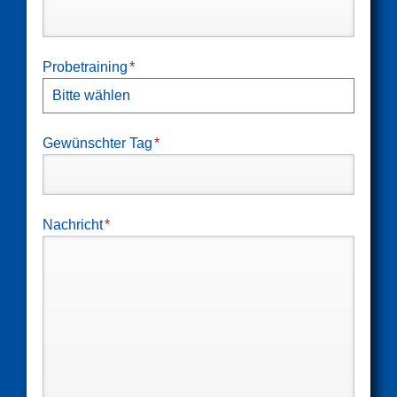
Pflichtfeld
Probetraining
*
Pflichtfeld
Gewünschter Tag
*
Pflichtfeld
Nachricht
*